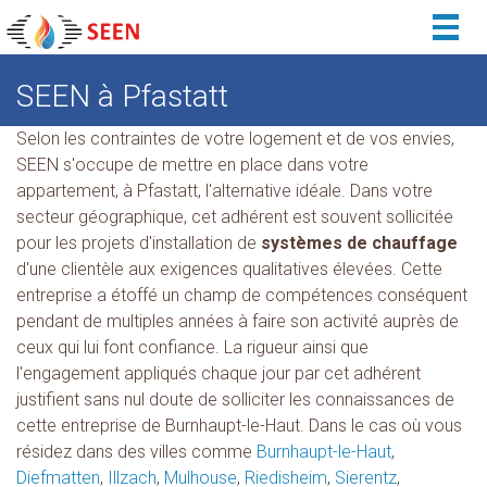
Togg
navig
SEEN à Pfastatt
Selon les contraintes de votre logement et de vos envies,
SEEN s'occupe de mettre en place dans votre
appartement, à Pfastatt, l'alternative idéale. Dans votre
secteur géographique, cet adhérent est souvent sollicitée
pour les projets d'installation de
systèmes de chauffage
d'une clientèle aux exigences qualitatives élevées. Cette
entreprise a étoffé un champ de compétences conséquent
pendant de multiples années à faire son activité auprès de
ceux qui lui font confiance. La rigueur ainsi que
l'engagement appliqués chaque jour par cet adhérent
justifient sans nul doute de solliciter les connaissances de
cette entreprise de Burnhaupt-le-Haut. Dans le cas où vous
résidez dans des villes comme
Burnhaupt-le-Haut
,
Diefmatten
,
Illzach
,
Mulhouse
,
Riedisheim
,
Sierentz
,