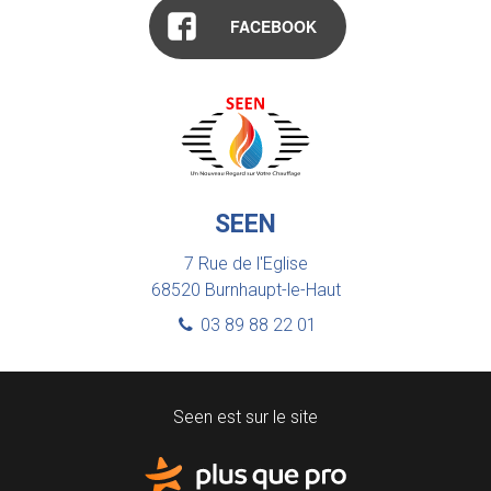
FACEBOOK
SEEN
7 Rue de l'Eglise
68520
Burnhaupt-le-Haut
03 89 88 22 01
Seen est sur le site